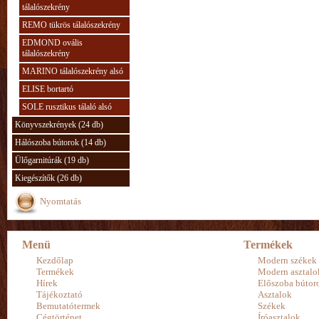
tálalószekrény
REMO tükrös tálalószekrény
EDMOND ovális
tálalószekrény
MARINO tálalószekrény alsó
ELISE bortartó
SOLE rusztikus tálaló alsó
Könyvszekrények (24 db)
Hálószoba bútorok (14 db)
Ülőgarnitúrák (19 db)
Kiegészítők (26 db)
Nyomtatás
Menü
Termékek
Kezdőlap
Modern székek
Termékek
Modern asztalo
Hírek
Előszoba bútor
Tájékoztató
Asztalok
Bemutatótermek
Székek
Cégtörténet
Íróasztalok