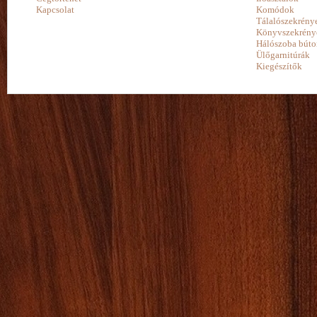
Kapcsolat
Komódok
Tálalószekrény
Könyvszekrény
Hálószoba búto
Ülőgarnitúrák
Kiegészítők