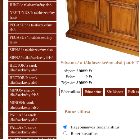
JUNO/ c tálalószekrény alsó
NEPTUNUS/ b tálalószekrény
felső
PEGASUS/ a tálalószekrény
alsó
PEGASUS/ b tálalószekrény
felső
SIENA/ a tálalószekrény alsó
SIENA/b tálalószekrény felső
Silvanus/ a tálalószekrény alsó (kód: T
HECTOR/ a sarok
tálalószekrény alsó
Alapár:
210000
Ft
Felár:
0
Ft
HECTOR/ b sarok
tálalószekrény alsó
Teljes ár:
210000
Ft
MINOS/ a sarok
Bútor stílusa
Bútor színe
Zárt lábazat
Fiók c
tálalószekrény felső
MINOS/b sarok
tálalószekrény felső
Bútor stílusa
PALLAS/ a sarok
tálalószekrény alsó
Hagyományos Toscana stílus
PALLAS/ b sarok
tálalószekrény alsó
Rusztikus stílus