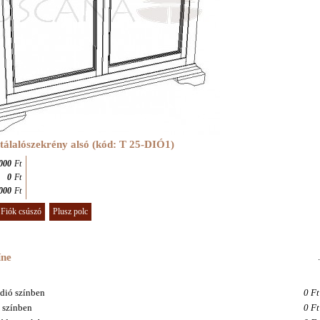
tálalószekrény alsó (kód: T 25
-DIÓ1
)
000
Ft
0
Ft
000
Ft
Fiók csúszó
Plusz polc
íne
.
dió színben
0 Ft
 színben
0 Ft