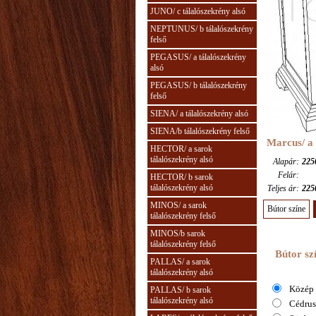
JUNO/ c tálalószekrény alsó
NEPTUNUS/ b tálalószekrény
felső
PEGASUS/ a tálalószekrény
alsó
PEGASUS/ b tálalószekrény
felső
SIENA/ a tálalószekrény alsó
SIENA/b tálalószekrény felső
Marcus/ a 
HECTOR/ a sarok
tálalószekrény alsó
Alapár:
225
Felár:
HECTOR/ b sarok
tálalószekrény alsó
Teljes ár:
225
MINOS/ a sarok
Bútor színe
tálalószekrény felső
MINOS/b sarok
tálalószekrény felső
Bútor sz
PALLAS/ a sarok
tálalószekrény alsó
Közép 
PALLAS/ b sarok
tálalószekrény alsó
Cédrus