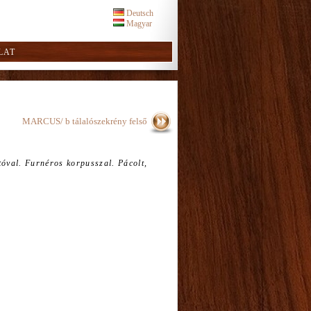
Deutsch
Magyar
LAT
MARCUS/ b tálalószekrény felső
jtóval. Furnéros korpusszal. Pácolt,