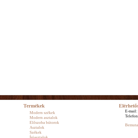
Termékek
Elérhető
E-mail:
Modern székek
Telefo
Modern asztalok
Előszoba bútorok
Bemuta
Asztalok
Székek
Íróasztalok