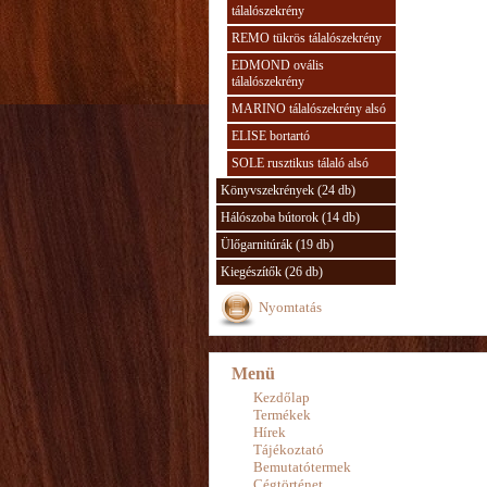
tálalószekrény
REMO tükrös tálalószekrény
EDMOND ovális
tálalószekrény
MARINO tálalószekrény alsó
ELISE bortartó
SOLE rusztikus tálaló alsó
Könyvszekrények (24 db)
Hálószoba bútorok (14 db)
Ülőgarnitúrák (19 db)
Kiegészítők (26 db)
Nyomtatás
Menü
Kezdőlap
Termékek
Hírek
Tájékoztató
Bemutatótermek
Cégtörténet