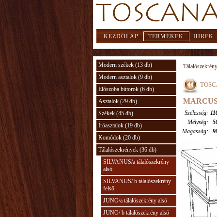
KEZDŐLAP
TERMÉKEK
HÍREK
Modern székek (13 db)
Tálalószekrén
Modern asztalok (9 db)
TOSCA
Előszoba bútorok (6 db)
MARCUS/ a
Asztalok (29 db)
Szélesség:
11
Székek (45 db)
Mélység:
5
Íróasztalok (19 db)
Magasság:
9
Komódok (20 db)
Tálalószekrények (36 db)
SILVANUS/a tálalószekrény
alsó
SILVANUS/ b tálalószekrény
felső
JUNO/a tálalószekrény alsó
JUNO/ b tálalószekrény alsó