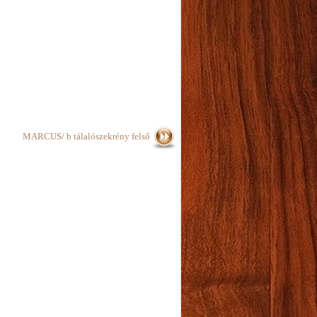
MARCUS/ b tálalószekrény felső