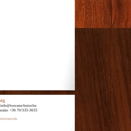
ség
 info@toscana-butor.hu
nszám: +36 70/335-3635
tótermeink