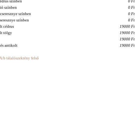
cédrus színben
0 Ft
dió színben
0 Ft
cseresznye színben
0 Ft
cseresznye színben
0 Ft
lt cédrus
19000 Ft
lt tölgy
19000 Ft
19000 Ft
 és antikolt
19000 Ft
/b tálalószekrény felső