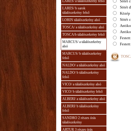
LARES/ a tálalószekrény felső
Sötét 
Sötét 
LARES/ b sarok
tálalószekrény felső
Közép 
Sötét 
LORIN tálalószekrény alsó
Antiko
TOSCA/ a tálalószekrény alsó
Antiko
TOSCA/b tálalószekrény felső
Festett
MARCUS/ a tálalószekrény
Festett
alsó
MARCUS/ b tálalószekrény
TOSCA
felső
NALDO/ a tálalószekrény alsó
NALDO/ b tálalószekrény
felső
VICO/ a tálalószekrény alsó
VICO/ b tálalószekrény felső
ALBERI/ a tálalószekrény alsó
ALBERI/ b tálalószekrény
felső
SANDRO 2 részes órás
tálalószekrény
ARTUR 3 részes órás