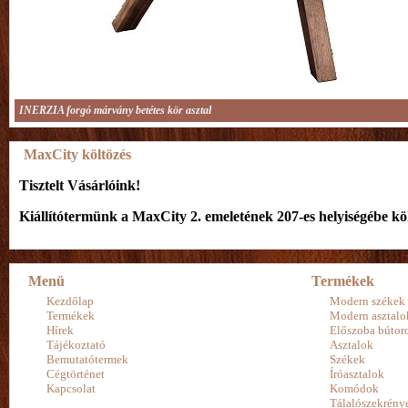
INERZIA forgó márvány betétes kör asztal
MaxCity költözés
Tisztelt Vásárlóink!
Kiállítótermünk a MaxCity 2. emeletének 207-es helyiségébe köl
Menü
Termékek
Kezdőlap
Modern székek
Termékek
Modern asztalo
Hírek
Előszoba bútor
Tájékoztató
Asztalok
Bemutatótermek
Székek
Cégtörténet
Íróasztalok
Kapcsolat
Komódok
Tálalószekrény