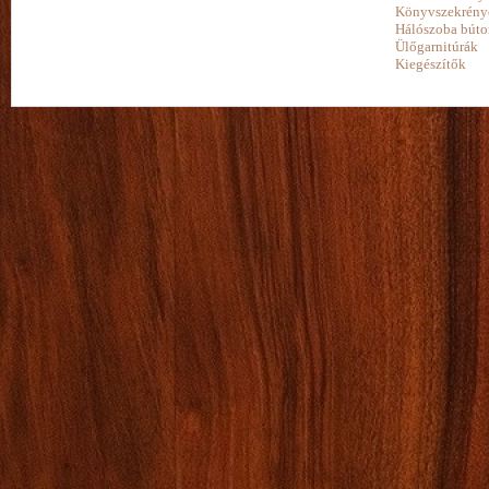
Könyvszekrény
Hálószoba búto
Ülőgarnitúrák
Kiegészítők