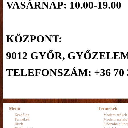
VASÁRNAP: 10.00-19.00
KÖZPONT:
9012 GYŐR, GYŐZELEM
TELEFONSZÁM: +36 70 3
Menü
Termékek
Kezdőlap
Modern székek
Termékek
Modern asztalo
Hírek
Előszoba bútor