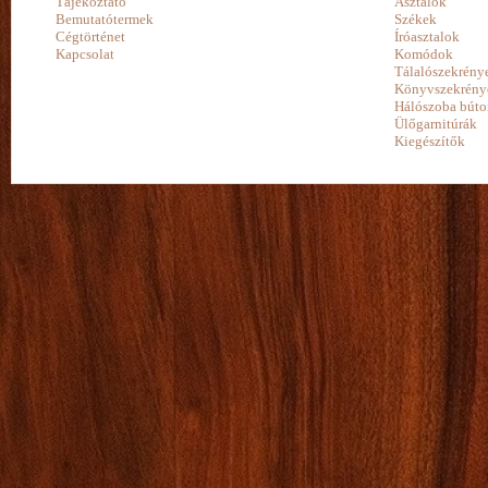
Tájékoztató
Asztalok
Bemutatótermek
Székek
Cégtörténet
Íróasztalok
Kapcsolat
Komódok
Tálalószekrény
Könyvszekrény
Hálószoba búto
Ülőgarnitúrák
Kiegészítők