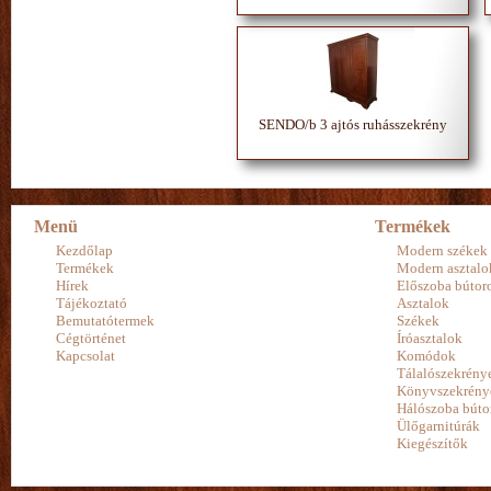
SENDO/b 3 ajtós ruhásszekrény
Menü
Termékek
Kezdőlap
Modern székek
Termékek
Modern asztalo
Hírek
Előszoba bútor
Tájékoztató
Asztalok
Bemutatótermek
Székek
Cégtörténet
Íróasztalok
Kapcsolat
Komódok
Tálalószekrény
Könyvszekrény
Hálószoba búto
Ülőgarnitúrák
Kiegészítők