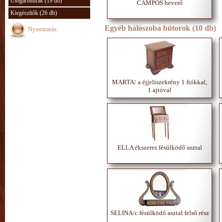
Ülőgarnitúrák (19 db)
CAMPOS heverő
Kiegészítők (26 db)
Egyéb hálószoba bútorok (10 db)
Nyomtatás
MARTA/ a éjjeliszekrény 1 fiókkal,
1 ajtóval
ELLA ékszeres fésülködő asztal
SELINA/c fésülködő asztal felső rész