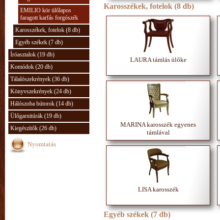
Karosszékek, fotelok (8 db)
EMILIO kör ülőlapos
faragott karfás forgószék
Karosszékek, fotelok (8 db)
Egyéb székek (7 db)
Íróasztalok (19 db)
LAURA támlás ülőke
Komódok (20 db)
Tálalószekrények (36 db)
Könyvszekrények (24 db)
Hálószoba bútorok (14 db)
Ülőgarnitúrák (19 db)
MARINA karosszék egyenes
Kiegészítők (26 db)
támlával
Nyomtatás
LISA karosszék
Egyéb székek (7 db)