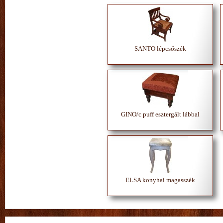
SANTO lépcsőszék
GINO/c puff esztergált lábbal
ELSA konyhai magasszék