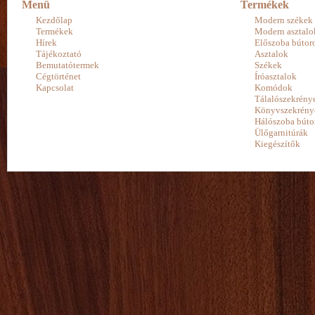
Menü
Termékek
Kezdőlap
Modern székek
Termékek
Modern asztalo
Hírek
Előszoba bútor
Tájékoztató
Asztalok
Bemutatótermek
Székek
Cégtörténet
Íróasztalok
Kapcsolat
Komódok
Tálalószekrény
Könyvszekrény
Hálószoba búto
Ülőgarnitúrák
Kiegészítők