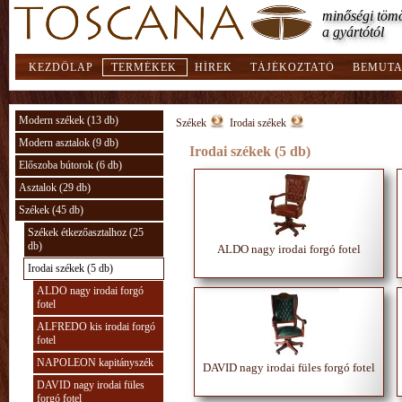
minőségi töm
minőségi töm
minőségi töm
minőségi töm
minőségi töm
minőségi töm
minőségi töm
minőségi töm
minőségi töm
minőségi töm
minőségi töm
minőségi töm
minőségi töm
minőségi töm
minőségi tö
minőségi töm
minőségi töm
minőségi töm
a gyártótól
a gyártótól
a gyártótól
a gyártótól
a gyártótól
a gyártótól
a gyártótól
a gyártótól
a gyártótól
a gyártótól
a gyártótól
a gyártótól
a gyártótól
a gyártótól
a gyártótól
a gyártótól
a gyártótól
a gyártótól
KEZDŐLAP
TERMÉKEK
HÍREK
TÁJÉKOZTATÓ
BEMUTA
Modern székek (13 db)
Székek
Irodai székek
Modern asztalok (9 db)
Irodai székek (5 db)
Előszoba bútorok (6 db)
Asztalok (29 db)
Székek (45 db)
Székek étkezőasztalhoz (25
db)
ALDO nagy irodai forgó fotel
Irodai székek (5 db)
ALDO nagy irodai forgó
fotel
ALFREDO kis irodai forgó
fotel
NAPOLEON kapitányszék
DAVID nagy irodai füles forgó fotel
DAVID nagy irodai füles
forgó fotel