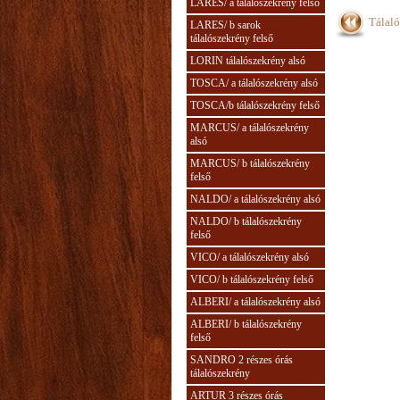
LARES/ a tálalószekrény felső
Tálaló
LARES/ b sarok
tálalószekrény felső
LORIN tálalószekrény alsó
TOSCA/ a tálalószekrény alsó
TOSCA/b tálalószekrény felső
MARCUS/ a tálalószekrény
alsó
MARCUS/ b tálalószekrény
felső
NALDO/ a tálalószekrény alsó
NALDO/ b tálalószekrény
felső
VICO/ a tálalószekrény alsó
VICO/ b tálalószekrény felső
ALBERI/ a tálalószekrény alsó
ALBERI/ b tálalószekrény
felső
SANDRO 2 részes órás
tálalószekrény
ARTUR 3 részes órás