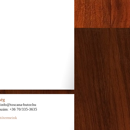
ség
 info@toscana-butor.hu
nszám: +36 70/335-3635
tótermeink