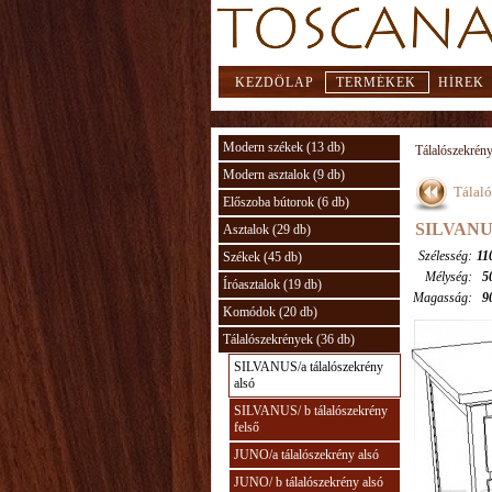
KEZDŐLAP
TERMÉKEK
HÍREK
Modern székek (13 db)
Tálalószekrén
Modern asztalok (9 db)
Tálaló
Előszoba bútorok (6 db)
SILVANUS/
Asztalok (29 db)
Szélesség:
11
Székek (45 db)
Mélység:
5
Íróasztalok (19 db)
Magasság:
9
Komódok (20 db)
Tálalószekrények (36 db)
SILVANUS/a tálalószekrény
alsó
SILVANUS/ b tálalószekrény
felső
JUNO/a tálalószekrény alsó
JUNO/ b tálalószekrény alsó