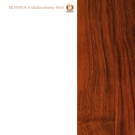
SILVANUS/ b tálalószekrény felső