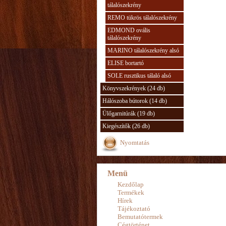
tálalószekrény
REMO tükrös tálalószekrény
EDMOND ovális
tálalószekrény
MARINO tálalószekrény alsó
ELISE bortartó
SOLE rusztikus tálaló alsó
Könyvszekrények (24 db)
Hálószoba bútorok (14 db)
Ülőgarnitúrák (19 db)
Kiegészítők (26 db)
Nyomtatás
Menü
Kezdőlap
Termékek
Hírek
Tájékoztató
Bemutatótermek
Cégtörténet