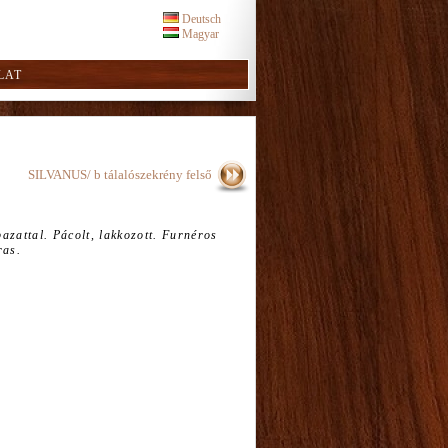
Deutsch
Magyar
LAT
SILVANUS/ b tálalószekrény felső
bazattal. Pácolt, lakkozott. Furnéros
ras.