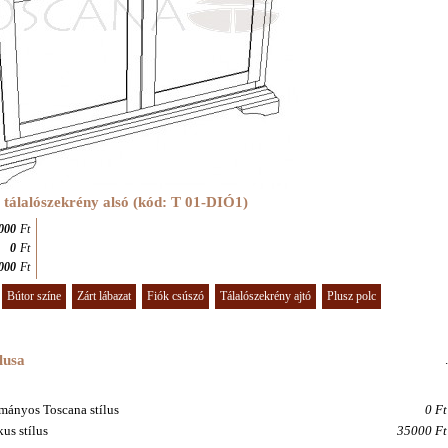
a tálalószekrény alsó (kód: T 01
-DIÓ1
)
000
Ft
0
Ft
000
Ft
Bútor színe
Zárt lábazat
Fiók csúszó
Tálalószekrény ajtó
Plusz polc
lusa
.
ányos Toscana stílus
0 Ft
us stílus
35000 Ft