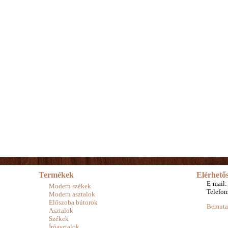
Termékek
Elérhető
E-mail:
Modern székek
Telefo
Modern asztalok
Előszoba bútorok
Bemuta
Asztalok
Székek
Íróasztalok