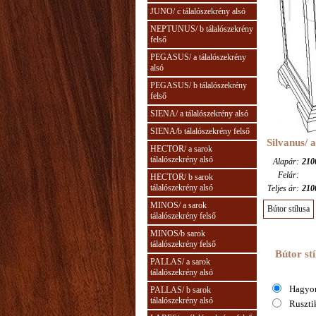
JUNO/ c tálalószekrény alsó
NEPTUNUS/ b tálalószekrény
felső
PEGASUS/ a tálalószekrény
alsó
PEGASUS/ b tálalószekrény
felső
SIENA/ a tálalószekrény alsó
SIENA/b tálalószekrény felső
Silvanus/ 
HECTOR/ a sarok
tálalószekrény alsó
Alapár:
210
Felár:
HECTOR/ b sarok
tálalószekrény alsó
Teljes ár:
210
MINOS/ a sarok
Bútor stílusa
tálalószekrény felső
MINOS/b sarok
tálalószekrény felső
Bútor stí
PALLAS/ a sarok
tálalószekrény alsó
Hagyom
PALLAS/ b sarok
tálalószekrény alsó
Rusztik