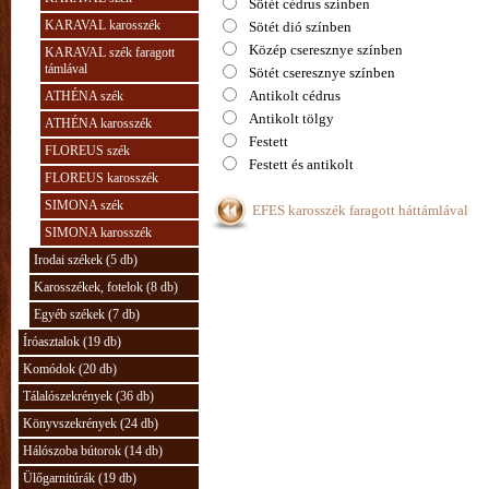
Sötét cédrus színben
KARAVAL karosszék
Sötét dió színben
Közép cseresznye színben
KARAVAL szék faragott
támlával
Sötét cseresznye színben
Antikolt cédrus
ATHÉNA szék
Antikolt tölgy
ATHÉNA karosszék
Festett
FLOREUS szék
Festett és antikolt
FLOREUS karosszék
SIMONA szék
EFES karosszék faragott háttámlával
SIMONA karosszék
Irodai székek (5 db)
Karosszékek, fotelok (8 db)
Egyéb székek (7 db)
Íróasztalok (19 db)
Komódok (20 db)
Tálalószekrények (36 db)
Könyvszekrények (24 db)
Hálószoba bútorok (14 db)
Ülőgarnitúrák (19 db)