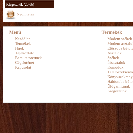
Kiegészítők (26 db)
Nyomtatás
Menü
Termékek
Kezdőlap
Modern székek
Termékek
Modern asztalo
Hírek
Előszoba bútor
Tájékoztató
Asztalok
Bemutatótermek
Székek
Cégtörténet
Íróasztalok
Kapcsolat
Komódok
Tálalószekrény
Könyvszekrény
Hálószoba búto
Ülőgarnitúrák
Kiegészítők