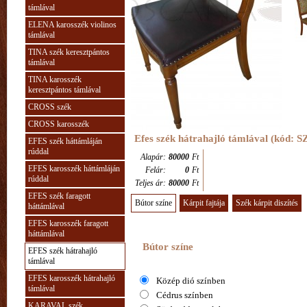
támlával
ELENA karosszék violinos
támlával
TINA szék keresztpántos
támlával
TINA karosszék
keresztpántos támlával
CROSS szék
CROSS karosszék
Efes szék hátrahajló támlával (kód: 
EFES szék háttámláján
rúddal
Alapár:
80000
Ft
EFES karosszék háttámláján
Felár:
0
Ft
rúddal
Teljes ár:
80000
Ft
EFES szék faragott
Bútor színe
Kárpit fajtája
Szék kárpit diszítés
háttámlával
EFES karosszék faragott
háttámlával
Bútor színe
EFES szék hátrahajló
támlával
EFES karosszék hátrahajló
Közép dió színben
támlával
Cédrus színben
KARAVAL szék