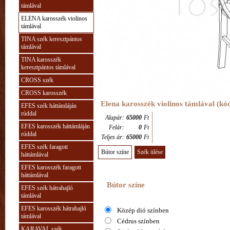
támlával
ELENA karosszék violinos
támlával
TINA szék keresztpántos
támlával
TINA karosszék
keresztpántos támlával
CROSS szék
CROSS karosszék
Elena karosszék violinos támlával (kó
EFES szék háttámláján
rúddal
Alapár:
65000
Ft
EFES karosszék háttámláján
Felár:
0
Ft
rúddal
Teljes ár:
65000
Ft
EFES szék faragott
Bútor színe
Szék ülése
háttámlával
EFES karosszék faragott
háttámlával
Bútor színe
EFES szék hátrahajló
támlával
EFES karosszék hátrahajló
Közép dió színben
támlával
Cédrus színben
KARAVAL szék