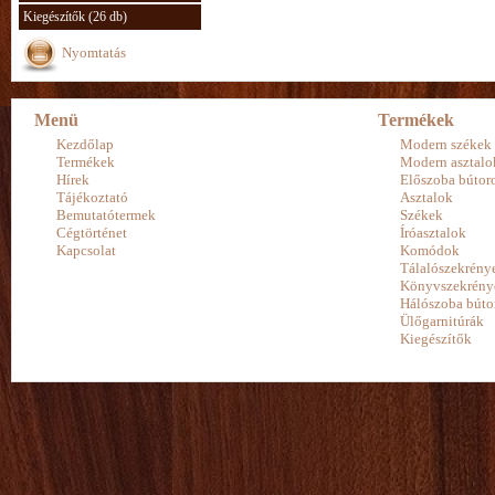
Kiegészítők (26 db)
Nyomtatás
Menü
Termékek
Kezdőlap
Modern székek
Termékek
Modern asztalo
Hírek
Előszoba bútor
Tájékoztató
Asztalok
Bemutatótermek
Székek
Cégtörténet
Íróasztalok
Kapcsolat
Komódok
Tálalószekrény
Könyvszekrény
Hálószoba búto
Ülőgarnitúrák
Kiegészítők