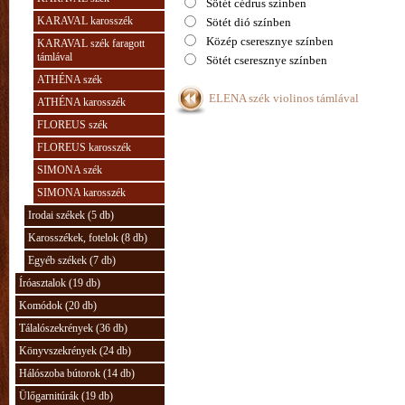
Sötét cédrus színben
KARAVAL karosszék
Sötét dió színben
Közép cseresznye színben
KARAVAL szék faragott
támlával
Sötét cseresznye színben
ATHÉNA szék
ELENA szék violinos támlával
ATHÉNA karosszék
FLOREUS szék
FLOREUS karosszék
SIMONA szék
SIMONA karosszék
Irodai székek (5 db)
Karosszékek, fotelok (8 db)
Egyéb székek (7 db)
Íróasztalok (19 db)
Komódok (20 db)
Tálalószekrények (36 db)
Könyvszekrények (24 db)
Hálószoba bútorok (14 db)
Ülőgarnitúrák (19 db)