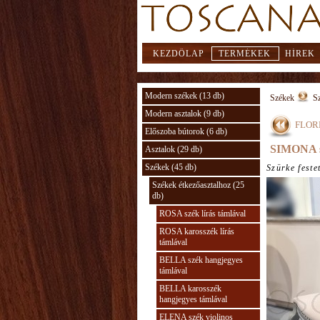
KEZDŐLAP
TERMÉKEK
HÍREK
Modern székek (13 db)
Székek
Sz
Modern asztalok (9 db)
FLORE
Előszoba bútorok (6 db)
SIMONA 
Asztalok (29 db)
Székek (45 db)
Szürke feste
Székek étkezőasztalhoz (25
db)
ROSA szék lírás támlával
ROSA karosszék lírás
támlával
BELLA szék hangjegyes
támlával
BELLA karosszék
hangjegyes támlával
ELENA szék violinos