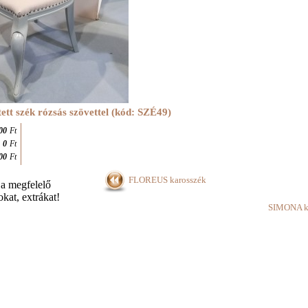
tett szék rózsás szövettel (kód: SZÉ49
)
00
Ft
0
Ft
00
Ft
FLOREUS karosszék
 a megfelelő
kat, extrákat!
SIMONA k