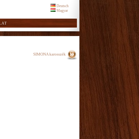
Deutsch
Magyar
LAT
SIMONA karosszék