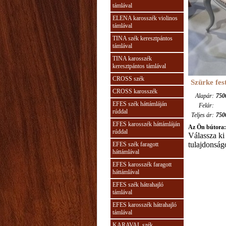
támlával
ELENA karosszék violinos
támlával
TINA szék keresztpántos
támlával
TINA karosszék
keresztpántos támlával
CROSS szék
Szürke fes
CROSS karosszék
Alapár:
750
EFES szék háttámláján
Felár:
rúddal
Teljes ár:
750
EFES karosszék háttámláján
Az Ön bútora:
rúddal
Válassza ki
tulajdonságo
EFES szék faragott
háttámlával
EFES karosszék faragott
háttámlával
EFES szék hátrahajló
támlával
EFES karosszék hátrahajló
támlával
KARAVAL szék