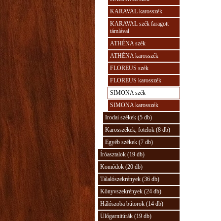
KARAVAL karosszék
KARAVAL szék faragott
támlával
ATHÉNA szék
ATHÉNA karosszék
FLOREUS szék
FLOREUS karosszék
SIMONA szék
SIMONA karosszék
Irodai székek (5 db)
Karosszékek, fotelok (8 db)
Egyéb székek (7 db)
Íróasztalok (19 db)
Komódok (20 db)
Tálalószekrények (36 db)
Könyvszekrények (24 db)
Hálószoba bútorok (14 db)
Ülőgarnitúrák (19 db)